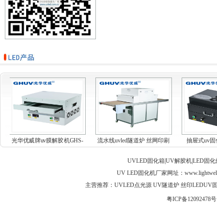
光华优威牌uv膜解胶机GHS-
流水线uvled隧道炉 丝网印刷
抽屉式uv固
MF...
油...
_
UVLED固化箱|UV解胶机|LED固
UV LED固化机厂家网址：
www.lightwel
主营推荐：UVLED点光源 UV隧道炉 丝印LEDUV固化灯 
粤ICP备12092478号