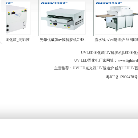
vled固化箱_无影胶
光华优威牌uv膜解胶机GHS-
流水线uvled隧道炉 丝网印
uv...
MF...
油...
UVLED固化箱|UV解胶机|LED固
UV LED固化机厂家网址：
www.lightwel
主营推荐：UVLED点光源 UV隧道炉 丝印LEDUV固化灯 
粤ICP备12092478号