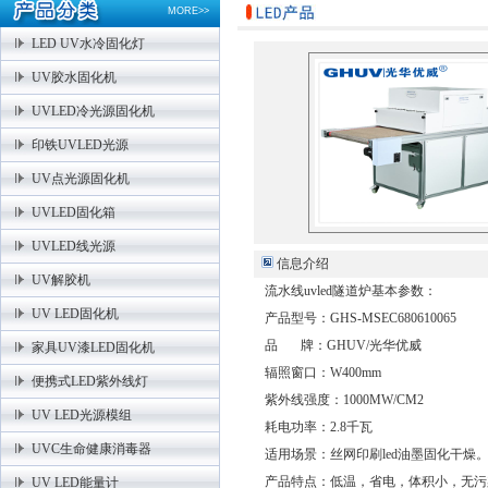
MORE>>
LED UV水冷固化灯
UV胶水固化机
UVLED冷光源固化机
印铁UVLED光源
UV点光源固化机
UVLED固化箱
UVLED线光源
信息介绍
UV解胶机
流水线uvled隧道炉基本参数：
UV LED固化机
产品型号：GHS-MSEC680610065
品 牌：GHUV/光华优威
家具UV漆LED固化机
辐照窗口：W400mm
便携式LED紫外线灯
紫外线强度：1000MW/CM2
UV LED光源模组
耗电功率：2.8千瓦
UVC生命健康消毒器
适用场景：丝网印刷led油墨固化干燥
产品特点：低温，省电，体积小，无污
UV LED能量计