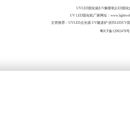
MF...
油...
_uv...
UVLED固化箱|UV解胶机|LED固
UV LED固化机厂家网址：
www.lightwel
主营推荐：UVLED点光源 UV隧道炉 丝印LEDUV固化灯 
粤ICP备12092478号