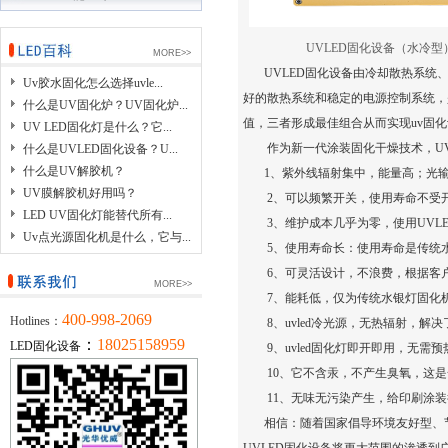
UVLED固化设备
MORE>>
UVLED固化设备由冷却散热系统、
Uv胶水固化怎么选择uvle...
好的散热系统和稳定的电源控制系统，
什么是UV固化炉？UV固化炉...
值，三者形成最佳组合从而实现uv固
UV LED固化灯是什么？它...
作为新一代涂装固化干燥技术，UV
什么是UVLED固化设备？U...
什么是UV解胶机？
1、紫外线辐射集中，能量高；光输
UV膜解胶机好用吗？
2、可以频繁开关，使用寿命不受
LED UV固化灯能替代所有...
3、维护成本几乎为零，使用UVL
Uv点光源固化机是什么，它与...
5、使用寿命长：使用寿命是传统水银
6、可灵活设计，不浪费，根据客
MORE>>
7、能耗低，仅为传统水银灯固化机
400-998-2069
Hotlines：
8、uvled冷光源，无热辐射，解
：
18025158959
LED固化设备
9、
uvled固化灯
即开即用，无需预
10、它不含汞，不产生臭氧，这
11、无味无污染产生，给印刷涂装
相信：随着国家倡导环境友好型、节