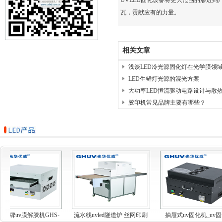
UVLED固化设备将更大范围的渗透
瓦，贡献应有的力量。
相关文章
浅谈LED冷光源固化灯在光学膜领
LED生鲜灯光源的混光方案
大功率LED恒流驱动电路设计与散
胶印机常见品牌主要有哪些？
优威牌uv膜解胶机GHS-
流水线uvled隧道炉 丝网印刷
抽屉式uv固化机_uv