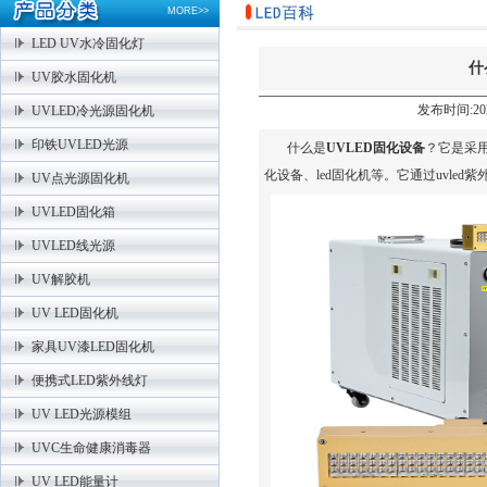
MORE>>
LED UV水冷固化灯
什
UV胶水固化机
发布时间:202
UVLED冷光源固化机
印铁UVLED光源
什么是
UVLED固化设备
？它是采用
化设备、led固化机等。它通过uvle
UV点光源固化机
UVLED固化箱
UVLED线光源
UV解胶机
UV LED固化机
家具UV漆LED固化机
便携式LED紫外线灯
UV LED光源模组
UVC生命健康消毒器
UV LED能量计