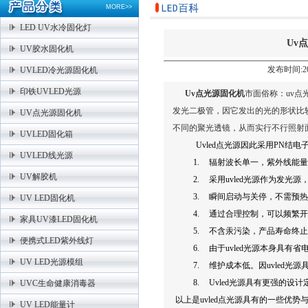
MORE>>
LED UV水冷固化灯
Uv
UV胶水固化机
发布时间:202
UVLED冷光源固化机
印铁UVLED光源
Uv
点光源固化机
市面俗称：
uv
点
发光二极管，因它发出的光的形状比
UV点光源固化机
不同的聚光透镜，从而实行不行照射
UVLED固化箱
Uvled
点光源因此采用
PN
结电
UVLED线光源
1.
辐射波长单一，紫外线能量
UV解胶机
2.
采用
uvled
光源作为发光源
3.
瞬间启动与关停，不需预热
UV LED固化机
4.
通过合理控制，可以频繁开
家具UV漆LED固化机
5.
不含汞污染，产品寿命终止
便携式LED紫外线灯
6.
由于
uvled
光源本身具有省
UV LED光源模组
7.
维护成本低。因
uvled
光源
8.
Uvled
光源具有更强的设计
UVC生命健康消毒器
以上是
uvled
点光源具有的一些优势
UV LED能量计