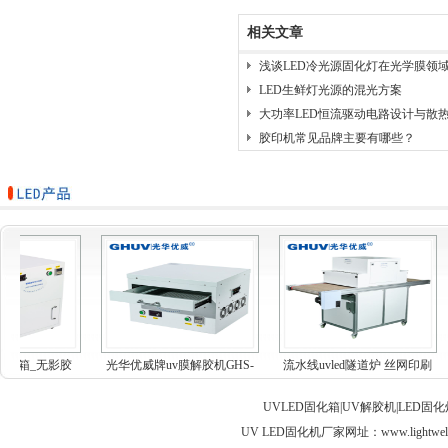
相关文章
浅谈LED冷光源固化灯在光学膜领
LED生鲜灯光源的混光方案
大功率LED恒流驱动电路设计与散
胶印机常见品牌主要有哪些？
d固化箱_无影胶
光华优威牌uv膜解胶机GHS-
流水线uvled隧道炉 丝网印刷
...
MF...
油...
UVLED固化箱|UV解胶机|LED固
UV LED固化机厂家网址：
www.lightwel