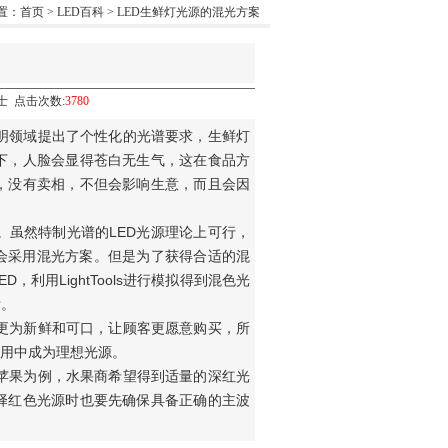
置：
首页
>
LED百科
> LED生鲜灯光源的混光方案
光华士 点击次数:
3780
明领域提出了个性化的光谱要求，生鲜灯
下，人脸会显得苍白无生气，这在食品方
，没有卖相，不但会影响生意，而且会因
虽然特制光谱的LED光源理论上可行，
会采用混光方案。但是为了获得合适的混
利用LightTools进行模拟得到混色光
标。
更为新鲜和可口，让顾客更愿意购买，所
应用中成为理想光源。
苹果为例，水果商希望得到适量的深红光
择红色光源时也要先确保具备正确的主波