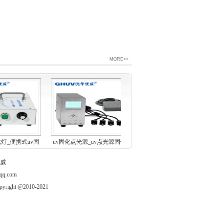
MORE>>
灯_便携式uv固
uv固化点光源_uv点光源固化
油墨固化UVLED设备 丝网印
化机
机_...
刷水...
威
q.com
t @2010-2021