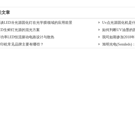
关文章
浅谈LED冷光源固化灯在光学膜领域的应用前景
Uv点光源固化机是什么
ED生鲜灯光源的混光方案
如何判断UV油墨的
大功率LED恒流驱动电路设计与散热
我司如期参加2018
胶印机常见品牌主要有哪些？
旭明光电(Semiled