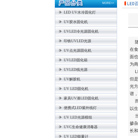
MORE>>
LED UV水冷固化灯
UV胶水固化机
UVLED冷光源固化机
印铁UVLED光源
随
在
UV点光源固化机
面
UVLED固化箱
为
UVLED线光源
L
但
UV解胶机
光方
UV LED固化机
谱
家具UV漆LED固化机
而
便携式LED紫外线灯
以
当
UV LED光源模组
掺
UVC生命健康消毒器
长
UV LED能量计