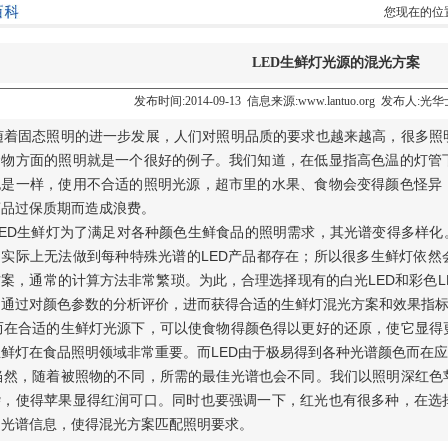
您现在的位
LED生鲜灯光源的混光方案
发布时间:2014-09-13 信息来源:www.lantuo.org 发布人:
着固态照明的进一步发展，人们对照明品质的要求也越来越高，很多照
食物方面的照明就是一个很好的例子。我们知道，在低显指高色温的灯管
也是一样，使用不合适的照明光源，超市里的水果、食物会变得颜色怪异
商品过保质期而造成浪费。
ED生鲜灯为了满足对各种颜色生鲜食品的照明需求，其光谱变得多样化。
是实际上无法做到每种特殊光谱的LED产品都存在；所以很多生鲜灯依然
案，通常的计算方法非常繁琐。为此，合理选择现有的白光LED和彩色LED，
，通过对颜色参数的分析评价，进而获得合适的生鲜灯混光方案和效果指
在合适的生鲜灯光源下，可以使食物得颜色得以更好的还原，使它显得
生鲜灯在食品照明领域非常重要。而LED由于极易得到各种光谱颜色而在
然，随着被照物的不同，所需的最佳光谱也会不同。我们以照明深红色
杂，使得苹果显得红润可口。同时也要强调一下，红光也有很多种，在选
和光谱信息，使得混光方案匹配照明要求。