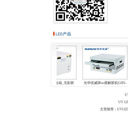
合uv固化机_低温
开门式uvled固化箱_无影胶
光华优威牌uv膜解胶机GHS-
led...
uv...
MF...
U
UV 
主营推荐：UVLED点