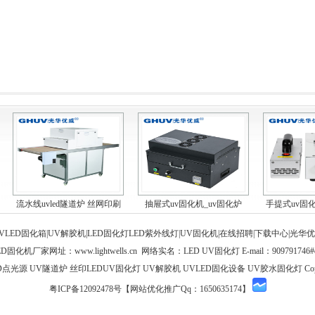
流水线uvled隧道炉 丝网印刷
抽屉式uv固化机_uv固化炉
手提式uv固化
油...
_uv...
VLED固化箱|UV解胶机|LED固化灯
LED紫外线灯
|
UV固化机
|
在线招聘
|
下载中心
|
光华优
LED固化机厂家网址：
www.lightwells.cn
网络实名：LED UV固化灯 E-mail：909791746#q
光源 UV隧道炉 丝印LEDUV固化灯 UV解胶机 UVLED固化设备 UV胶水固化灯 Copyrigh
粤ICP备12092478号
【网站优化推广Qq：1650635174】