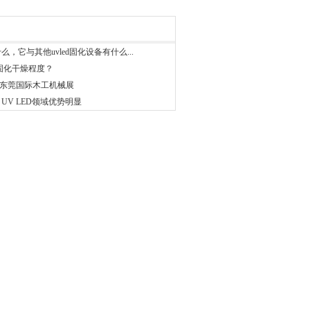
，它与其他uvled固化设备有什么...
固化干燥程度？
年东莞国际木工机械展
s)：UV LED领域优势明显