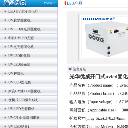
MORE>>
LED UV水冷固化灯
UV胶水固化机
UVLED冷光源固化机
印铁UVLED光源
UV点光源固化机
UVLED固化箱
UVLED线光源
信息介绍
UV解胶机
光华优威开门式uvled固
UV LED固化机
产品名称（Product name）：uvl
家具UV漆LED固化机
产品品牌（Product brand）：GHU
便携式LED紫外线灯
输入电压（Input voltage）：AC
UV LED光源模组
照射面积（Applicable size）：30
UVC生命健康消毒器
托盘尺寸(Tray Size):370x370
UV LED能量计
冷却方式(Cooling Modes)：