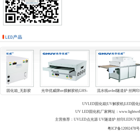
vled固化箱_无影胶
光华优威牌uv膜解胶机GHS-
流水线uvled隧道炉 丝网
uv...
MF...
油...
UVLED固化箱|UV解胶机|LED固
UV LED固化机厂家网址：
www.lightwel
主营推荐：UVLED点光源 UV隧道炉 丝印LEDUV固化灯 
粤ICP备12092478号