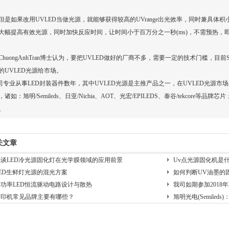
是如果改用
UVLED
当做光源，就能够获得较高的UVrange出光效率，同时兼具体
大幅提高有效光源，同时加快反应时间，让时间小于百万分之一秒(ms)，不需预热，
uongAnhTran博士认为，要把UVLED做好的厂商不多，需要一定的技术门槛，目前S
的UVLED光源给市场。
专业从事LED封装器件数年，其中UVLED光源是主推产品之一，在UVLED光源
诸如：旭明/Semileds、日亚/Nichia、AOT、光宏/EPILEDS、泰谷/tekcore等品
。
关文章
浅谈LED冷光源固化灯在光学膜领域的应用前景
Uv点光源固化机是什么
ED生鲜灯光源的混光方案
如何判断UV油墨的
大功率LED恒流驱动电路设计与散热
我司如期参加2018
胶印机常见品牌主要有哪些？
旭明光电(Semiled