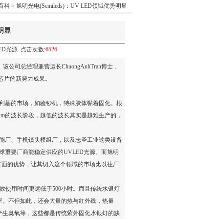
D百科
> 旭明光电(Semileds)：UV LED领域优势明显
势明显
UVLED光源 点击次数:
6526
公司总经理兼营运长ChuongAnhTran博士，
芯片的新努力成果。
利基的市场，如验钞机，特殊胶体黏着固化。根
420nm的波长阶段，越低的波长其实是越难生产的，
能厂、手机镜头模组厂，以及志圣工业这类设备
来自于全球重要厂商能稳定供应的
UVLED光源
。而旭明
术方面的优势，让其切入这个领域的市场比以往厂
有效使用时间更远低于500小时。而且传统水银灯
率。不但如此，还会大量的热与红外线，热量
产生臭氧等，这些都是传统紫外固化水银灯的缺