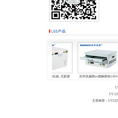
合uv固化机_低温
开门式uvled固化箱_无影胶
光华优威牌uv膜解胶机GHS
led...
uv...
MF...
U
UV 
主营推荐：UVLED点