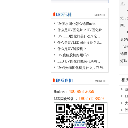
点。
但
MORE>>
短，
Uv胶水固化怎么选择uvle...
间。
什么是UV固化炉？UV固化炉...
Ch
UV LED固化灯是什么？它...
更好
什么是UVLED固化设备？U...
我司
什么是UV解胶机？
选择，
UV膜解胶机好用吗？
灯珠
LED UV固化灯能替代所有...
Uv点光源固化机是什么，它与...
相
MORE>>
400-998-2069
Hotlines：
L
：
18025158959
LED固化设备