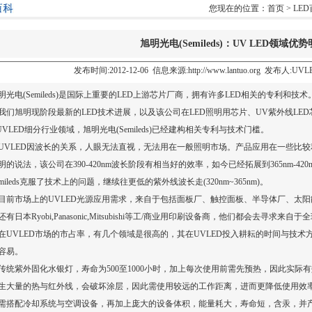
您现在的位置：
首页
>
LE
旭明光电(Semileds)：UV LED领域优
发布时间:2012-12-06 信息来源:http://www.lantuo.org 发布人:
光电(Semileds)是国际上重要的LED上游芯片厂商，拥有许多LED相关的专利和技术。该
我们旭明现阶段最新的LED技术进展，以及该公司在LED照明用芯片、
UV紫外线LED
UVLED
细分行业领域，旭明光电(Semileds)已经建构相关专利与技术门槛。
LED因波长的关系，人眼无法直视，无法用在一般照明市场。产品应用在一些比较
明的说法，该公司在390-420nm波长阶段有相当好的效率，如今已经拓展到365nm-
emileds克服了技术上的问题，继续往更低的紫外线波长走(320nm~365nm)。
前市场上的
UVLED光源
应用需求，来自于包括面板厂、触控面板、半导体厂、太阳
还有日本Ryobi,Panasonic,Mitsubishi等工/商业用印刷设备商，他们都会去寻求
在UVLED市场的市占率，有几个领域是很高的，其在UVLED投入耕耘的时间与技
容易。
统
紫外固化
水银灯，寿命为500至1000小时，加上每次使用前需先预热，因此实际
生大量的热与红外线，会破坏涂层，因此需使用较远的工作距离，进而更降低使用效
需搭配冷却系统与空调设备，再加上庞大的设备体积，能量耗大，寿命短，含汞，并