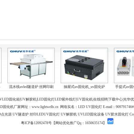
-
流水线uvled隧道炉 丝网印刷
抽屉式uv固化机_uv固化炉
手提式uv固
油...
_uv...
VLED固化箱|UV解胶机|LED固化灯
LED紫外线灯
|
UV固化机
|
在线招聘
|
下载中心
|
光华优
LED固化机厂家网址：
www.lightwells.cn
网络实名：LED UV固化灯 E-mail：909791746#q
光源 UV隧道炉 丝印LEDUV固化灯 UV解胶机 UVLED固化设备 UV胶水固化灯 Copyrigh
粤ICP备12092478号
【网站优化推广Qq：1650635174】