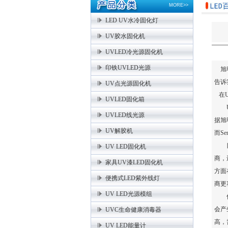
MORE>>
LED UV水冷固化灯
UV胶水固化机
UVLED冷光源固化机
印铁UVLED光源
旭明
告诉
UV点光源固化机
在
UVLED固化箱
UV
UVLED线光源
据旭
UV解胶机
而S
目
UV LED固化机
商，
家具UV漆LED固化机
方面
便携式LED紫外线灯
商更
UV LED光源模组
传
会产
UVC生命健康消毒器
高，
UV LED能量计