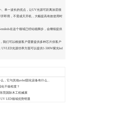
积小、单一波长的优点，让UV光源可距离涂层很
即开即用，不需成天开机，大幅提高有效使用时
emileds在这个领域已经站稳脚步，会继续提供
市场，我们可以根据客户需要提供多种芯片供客户
牌芯片；UVLED光源功率方面可以提供1-500W
紫光led
，它与其他uvled固化设备有什么...
固化干燥程度？
年东莞国际木工机械展
s)：UV LED领域优势明显