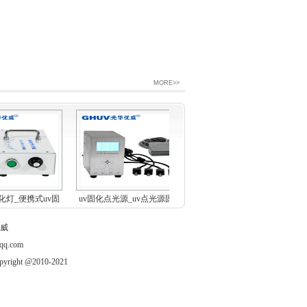
MORE>>
化灯_便携式uv固
uv固化点光源_uv点光源固化
油墨固化UVLED设备 丝网印
化机
机_...
刷水...
威
q.com
t @2010-2021