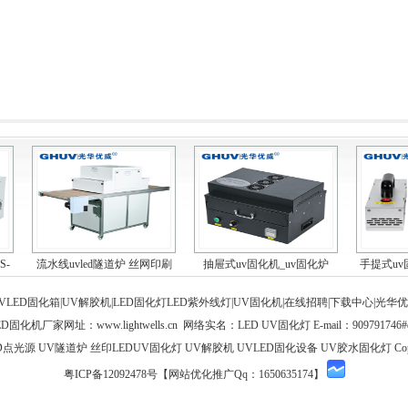
S-
流水线uvled隧道炉 丝网印刷
抽屉式uv固化机_uv固化炉
手提式uv
油...
_uv...
VLED固化箱|UV解胶机|LED固化灯
LED紫外线灯
|
UV固化机
|
在线招聘
|
下载中心
|
光华优
LED固化机厂家网址：
www.lightwells.cn
网络实名：LED UV固化灯 E-mail：909791746#q
光源 UV隧道炉 丝印LEDUV固化灯 UV解胶机 UVLED固化设备 UV胶水固化灯 Copyrigh
粤ICP备12092478号
【网站优化推广Qq：1650635174】