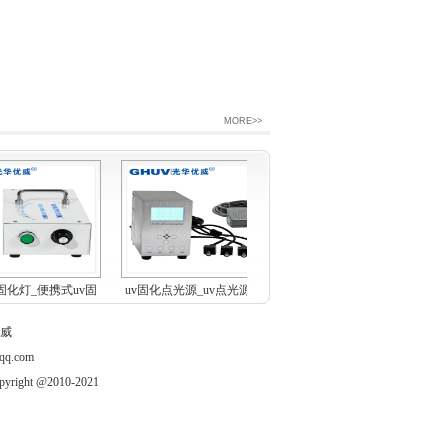
MORE>>
固化灯_便携式uv固
uv固化点光源_uv点光源固化
油墨固化UVLED设备 丝网
化机
机_...
刷水...
威
q.com
t @2010-2021