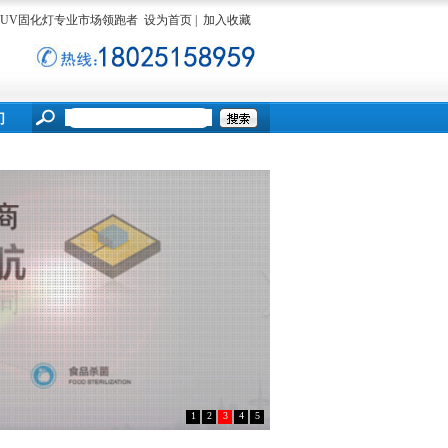
ED UV固化灯专业市场领跑者
设为首页
|
加入收藏
们
1
2
3
4
5