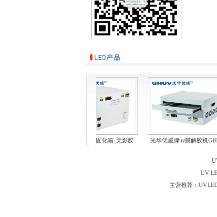
贴合uv固化机_低温
开门式uvled固化箱_无影胶
光华优威牌uv膜解胶机GH
led...
uv...
MF...
U
UV 
主营推荐：UVLED点